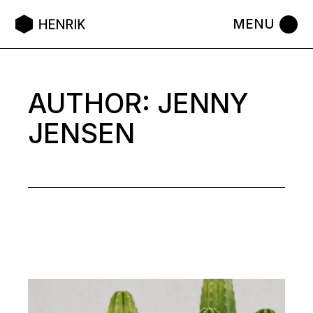
Skip
to
the
content
AUTHOR: JENNY
JENSEN