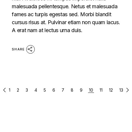
malesuada pellentesque. Netus et malesuada
fames ac turpis egestas sed. Morbi blandit
cursus risus at. Pulvinar etiam non quam lacus.
A erat nam at lectus urna duis.
SHARE
POSTS
1
2
3
4
5
6
7
8
9
10
11
12
13
PAGINATION