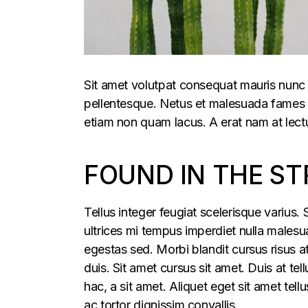
Sit amet volutpat consequat mauris nunc 
pellentesque. Netus et malesuada fames ac
etiam non quam lacus. A erat nam at lectu
FOUND IN THE ST
Tellus integer feugiat scelerisque varius
ultrices mi tempus imperdiet nulla males
egestas sed. Morbi blandit cursus risus a
duis. Sit amet cursus sit amet. Duis at te
hac, a sit amet. Aliquet eget sit amet tel
ac tortor dignissim convallis.