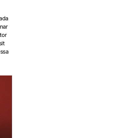
uada
inar
tor
it
assa