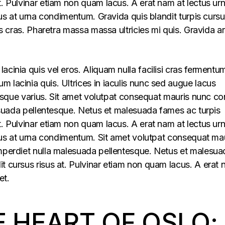
t. Pulvinar etiam non quam lacus. A erat nam at lectus ur
llus at urna condimentum. Gravida quis blandit turpis cursu
lus cras. Pharetra massa massa ultricies mi quis. Gravida a
acinia quis vel eros. Aliquam nulla facilisi cras fermentu
 lacinia quis. Ultrices in iaculis nunc sed augue lacus
lerisque varius. Sit amet volutpat consequat mauris nunc c
alesuada pellentesque. Netus et malesuada fames ac turpis
t. Pulvinar etiam non quam lacus. A erat nam at lectus ur
ellus at urna condimentum. Sit amet volutpat consequat ma
imperdiet nulla malesuada pellentesque. Netus et malesua
t cursus risus at. Pulvinar etiam non quam lacus. A erat
et.
E HEART OF OSLO: