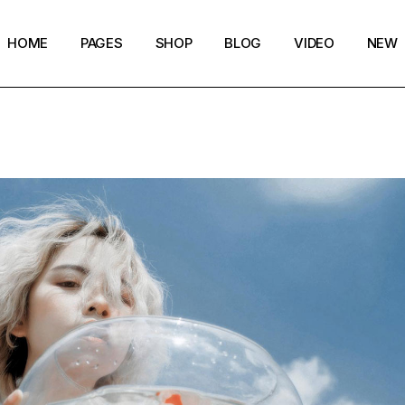
HOME
PAGES
SHOP
BLOG
VIDEO
NEW
Main Home
Our Story
Shop List
Blog layouts
Creative Magazine
About Me
Shop Single
Archive pages
Minimalistic Magazine
Our Team
Shop Layouts
Post types
Lifestyle Blog
Magazine Shop
Shop Pages
Compact Posts
Blog Archive
Magazine Grid
Get in Touch
Arts & Book Magazine
FAQ Page
Horizontal Slider Posts
Landing