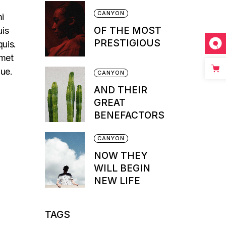
CANYON
mi
OF THE MOST
uis
PRESTIGIOUS
quis.
amet
que.
CANYON
AND THEIR
GREAT
BENEFACTORS
CANYON
NOW THEY
WILL BEGIN
NEW LIFE
TAGS