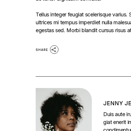
Tellus integer feugiat scelerisque varius
ultrices mi tempus imperdiet nulla males
egestas sed. Morbi blandit cursus risus a
SHARE
JENNY J
Duis aute ir
giat enerit 
condimentu