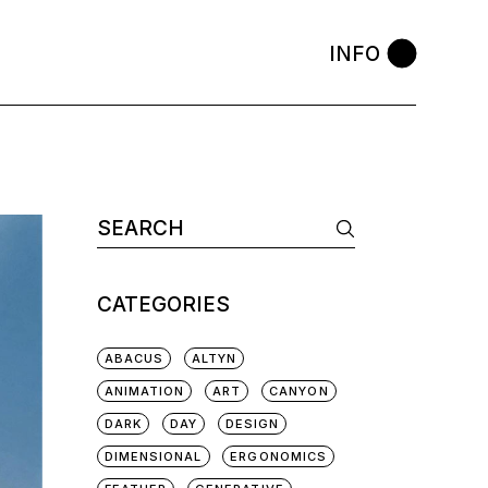
INFO
CATEGORIES
ABACUS
ALTYN
ANIMATION
ART
CANYON
DARK
DAY
DESIGN
DIMENSIONAL
ERGONOMICS