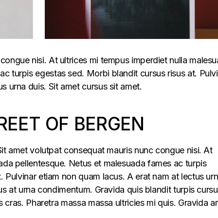
congue nisi. At ultrices mi tempus imperdiet nulla males
 turpis egestas sed. Morbi blandit cursus risus at. Pulv
s urna duis. Sit amet cursus sit amet.
REET OF BERGEN
. Sit amet volutpat consequat mauris nunc congue nisi. At
uada pellentesque. Netus et malesuada fames ac turpis
t. Pulvinar etiam non quam lacus. A erat nam at lectus ur
llus at urna condimentum. Gravida quis blandit turpis cursu
lus cras. Pharetra massa massa ultricies mi quis. Gravida a