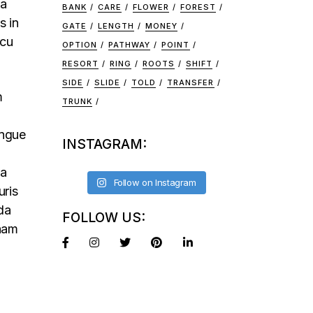
na
BANK
CARE
FLOWER
FOREST
s in
GATE
LENGTH
MONEY
rcu
OPTION
PATHWAY
POINT
RESORT
RING
ROOTS
SHIFT
SIDE
SLIDE
TOLD
TRANSFER
m
TRUNK
ongue
INSTAGRAM:
na
Follow on Instagram
uris
da
FOLLOW US:
 nam