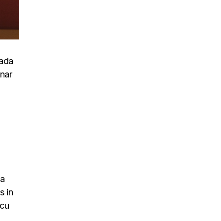
uada
inar
na
s in
rcu