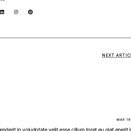
NEXT ARTIC
MAR 19
enderit in voludptate velit esse cillum toret eu giat enerit 