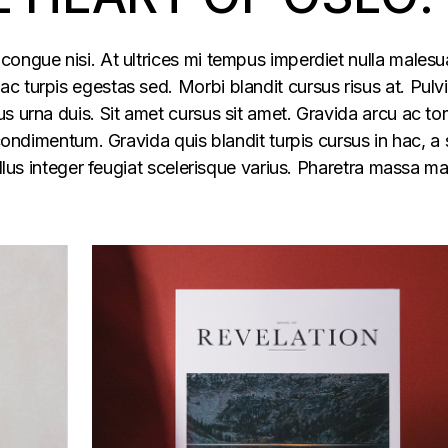
congue nisi. At ultrices mi tempus imperdiet nulla males
 turpis egestas sed. Morbi blandit cursus risus at. Pulv
s urna duis. Sit amet cursus sit amet. Gravida arcu ac tor
 condimentum. Gravida quis blandit turpis cursus in hac, a s
ellus integer feugiat scelerisque varius. Pharetra massa m