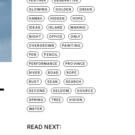
FEATHER
GENERATIVE
GLOWING
GOLDEN
GREEN
HAWAII
HIDDEN
HOPE
IDEAS
ISLAND
MAKING
NIGHT
OFFICE
ONLY
OVERGROWN
PAINTING
PEN
PENCIL
PERFORMANCE
PROVINCE
RIVER
ROAD
ROPE
RUST
SEAN
SEARCH
T
SECOND
SELDOM
SOURCE
SPRING
TREE
VISION
WATER
READ NEXT: