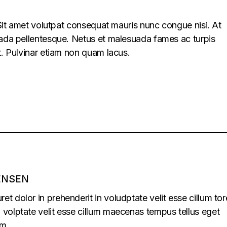
. Sit amet volutpat consequat mauris nunc congue nisi. At
uada pellentesque. Netus et malesuada fames ac turpis
t. Pulvinar etiam non quam lacus.
ENSEN
uret dolor in prehenderit in voludptate velit esse cillum tor
in volptate velit esse cillum maecenas tempus tellus eget
m.