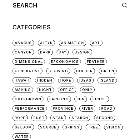
CATEGORIES
ABACUS
ALTYN
ANIMATION
ART
CANYON
DARK
DAY
DESIGN
DIMENSIONAL
ERGONOMICS
FEATHER
GENERATIVE
GLOWING
GOLDEN
GREEN
HAWAII
HIDDEN
HOPE
IDEAS
ISLAND
MAKING
NIGHT
OFFICE
ONLY
OVERGROWN
PAINTING
PEN
PENCIL
PERFORMANCE
PROVINCE
RIVER
ROAD
ROPE
RUST
SEAN
SEARCH
SECOND
SELDOM
SOURCE
SPRING
TREE
VISION
WATER