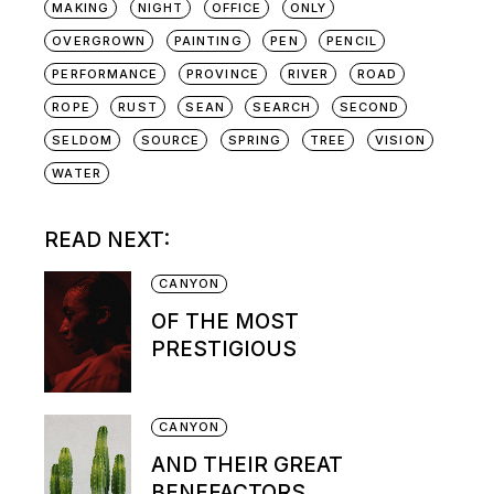
MAKING
NIGHT
OFFICE
ONLY
OVERGROWN
PAINTING
PEN
PENCIL
PERFORMANCE
PROVINCE
RIVER
ROAD
ROPE
RUST
SEAN
SEARCH
SECOND
SELDOM
SOURCE
SPRING
TREE
VISION
WATER
READ NEXT:
CANYON
OF THE MOST
PRESTIGIOUS
CANYON
AND THEIR GREAT
BENEFACTORS