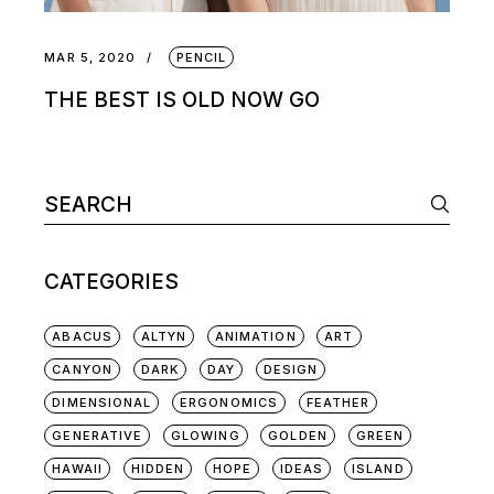
MAR 5, 2020
PENCIL
THE BEST IS OLD NOW GO
CATEGORIES
ABACUS
ALTYN
ANIMATION
ART
CANYON
DARK
DAY
DESIGN
DIMENSIONAL
ERGONOMICS
FEATHER
GENERATIVE
GLOWING
GOLDEN
GREEN
HAWAII
HIDDEN
HOPE
IDEAS
ISLAND