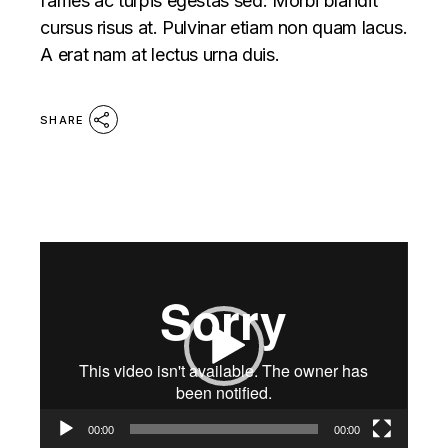
fames ac turpis egestas sed. Morbi blandit
cursus risus at. Pulvinar etiam non quam lacus.
A erat nam at lectus urna duis.
SHARE
Video
Player
00:00
00:00