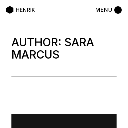
Skip
to
the
content
AUTHOR: SARA
MARCUS
Video
Player