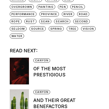
OVERGROWN
PAINTING
PEN
PENCIL
PERFORMANCE
PROVINCE
RIVER
ROAD
ROPE
RUST
SEAN
SEARCH
SECOND
SELDOM
SOURCE
SPRING
TREE
VISION
WATER
READ NEXT:
CANYON
OF THE MOST
PRESTIGIOUS
CANYON
AND THEIR GREAT
BENEFACTORS