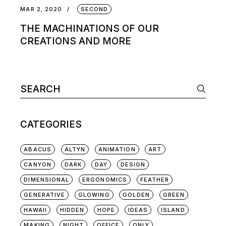
MAR 2, 2020
SECOND
THE MACHINATIONS OF OUR
CREATIONS AND MORE
CATEGORIES
ABACUS
ALTYN
ANIMATION
ART
CANYON
DARK
DAY
DESIGN
DIMENSIONAL
ERGONOMICS
FEATHER
GENERATIVE
GLOWING
GOLDEN
GREEN
HAWAII
HIDDEN
HOPE
IDEAS
ISLAND
MAKING
NIGHT
OFFICE
ONLY