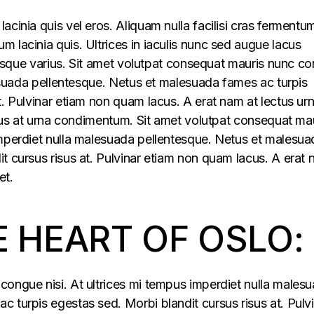
acinia quis vel eros. Aliquam nulla facilisi cras fermentu
 lacinia quis. Ultrices in iaculis nunc sed augue lacus
lerisque varius. Sit amet volutpat consequat mauris nunc c
alesuada pellentesque. Netus et malesuada fames ac turpis
t. Pulvinar etiam non quam lacus. A erat nam at lectus ur
ellus at urna condimentum. Sit amet volutpat consequat ma
imperdiet nulla malesuada pellentesque. Netus et malesua
t cursus risus at. Pulvinar etiam non quam lacus. A erat
et.
E HEART OF OSLO:
congue nisi. At ultrices mi tempus imperdiet nulla males
 turpis egestas sed. Morbi blandit cursus risus at. Pulv