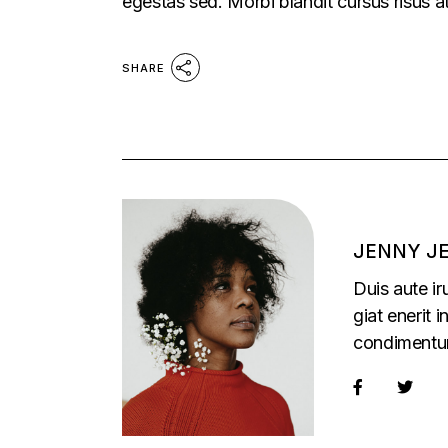
egestas sed. Morbi blandit cursus risus a
SHARE
JENNY J
Duis aute ir
giat enerit 
condimentu