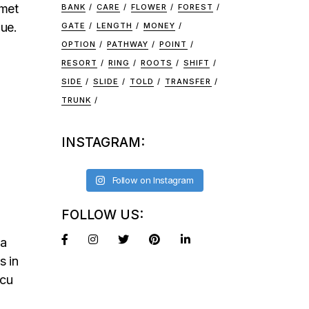
amet
BANK
CARE
FLOWER
FOREST
que.
GATE
LENGTH
MONEY
OPTION
PATHWAY
POINT
RESORT
RING
ROOTS
SHIFT
SIDE
SLIDE
TOLD
TRANSFER
TRUNK
INSTAGRAM:
Follow on Instagram
FOLLOW US:
na
s in
rcu