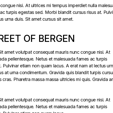
congue nisi. At ultrices mi tempus imperdiet nulla males
 turpis egestas sed. Morbi blandit cursus risus at. Pulv
s urna duis. Sit amet cursus sit amet.
REET OF BERGEN
. Sit amet volutpat consequat mauris nunc congue nisi. At
uada pellentesque. Netus et malesuada fames ac turpis
t. Pulvinar etiam non quam lacus. A erat nam at lectus ur
llus at urna condimentum. Gravida quis blandit turpis cursu
lus cras. Pharetra massa massa ultricies mi quis. Gravida a
. Sit amet volutpat consequat mauris nunc congue nisi. At
uada pellentesque. Netus et malesuada fames ac turpis