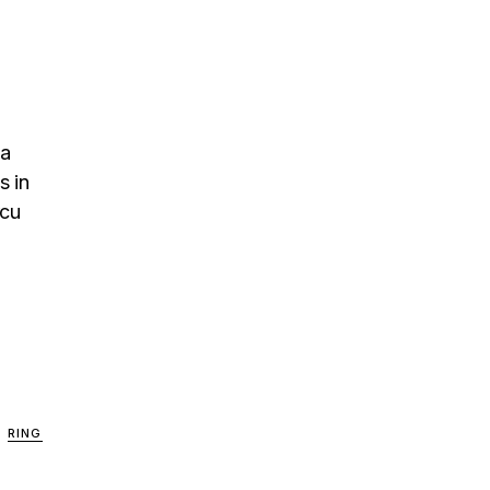
na
s in
rcu
RING