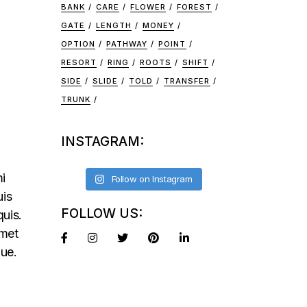
BANK
CARE
FLOWER
FOREST
GATE
LENGTH
MONEY
OPTION
PATHWAY
POINT
RESORT
RING
ROOTS
SHIFT
SIDE
SLIDE
TOLD
TRANSFER
TRUNK
INSTAGRAM:
mi
Follow on Instagram
uis
FOLLOW US:
quis.
amet
que.