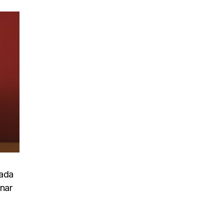
uada
inar