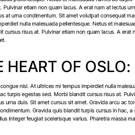
t. Pulvinar etiam non quam lacus. A erat nam at lectus ur
ellus at urna condimentum. Sit amet volutpat consequat ma
imperdiet nulla malesuada pellentesque. Netus et malesua
t cursus risus at. Pulvinar etiam non quam lacus. A erat
et.
E HEART OF OSLO:
congue nisi. At ultrices mi tempus imperdiet nulla males
 turpis egestas sed. Morbi blandit cursus risus at. Pulv
s urna duis. Sit amet cursus sit amet. Gravida arcu ac tor
 condimentum. Gravida quis blandit turpis cursus in hac, a s
ellus integer feugiat scelerisque varius. Pharetra massa m