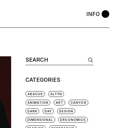
INFO
CATEGORIES
ABACUS
ALTYN
ANIMATION
ART
CANYON
DARK
DAY
DESIGN
DIMENSIONAL
ERGONOMICS