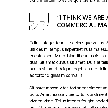
condimentum. Gravida quis blandit turpis 
“I THINK WE ARE
COMMERCIAL MAR
Tellus integer feugiat scelerisque varius
ultrices mi tempus imperdiet nulla males
egestas sed. Morbi blandit cursus risus a
duis. Sit amet cursus sit amet. Duis at te
hac, a sit amet. Aliquet eget sit amet tel
ac tortor dignissim convallis.
Sit amet massa vitae tortor condimentum l
odio. Amet massa vitae tortor condimentum
viverra vitae. Tellus integer feugiat sce
nisi. At ultrices mi te imperdiet nulla m