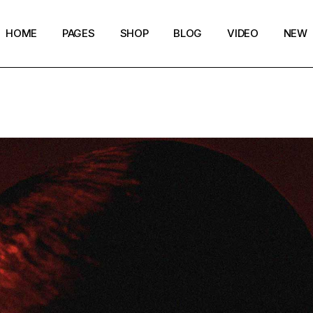
HOME
PAGES
SHOP
BLOG
VIDEO
NEW
Main Home
Our Story
Shop List
Blog layouts
Creative Magazine
About Me
Shop Single
Archive pages
Minimalistic Magazine
Our Team
Shop Layouts
Post types
Lifestyle Blog
Magazine Shop
Shop Pages
Compact Posts
Blog Archive
Magazine Grid
Get in Touch
Arts & Book Magazine
FAQ Page
Horizontal Slider Posts
Landing