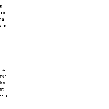
na
uris
da
 nam
uada
inar
tor
it
assa