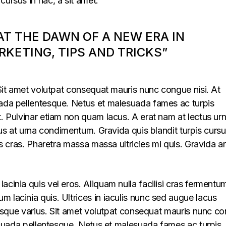
cursus in hac, a sit amet.
 AT THE DAWN OF A NEW ERA IN
KETING, TIPS AND TRICKS”
. Sit amet volutpat consequat mauris nunc congue nisi. At
uada pellentesque. Netus et malesuada fames ac turpis
t. Pulvinar etiam non quam lacus. A erat nam at lectus ur
llus at urna condimentum. Gravida quis blandit turpis cursu
lus cras. Pharetra massa massa ultricies mi quis. Gravida a
acinia quis vel eros. Aliquam nulla facilisi cras fermentu
 lacinia quis. Ultrices in iaculis nunc sed augue lacus
lerisque varius. Sit amet volutpat consequat mauris nunc c
alesuada pellentesque. Netus et malesuada fames ac turpis