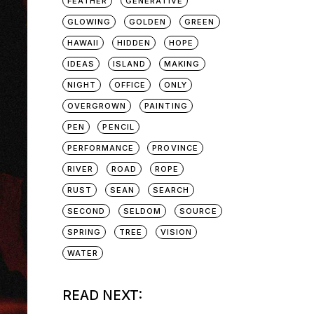
FEATHER
GENERATIVE
GLOWING
GOLDEN
GREEN
HAWAII
HIDDEN
HOPE
IDEAS
ISLAND
MAKING
NIGHT
OFFICE
ONLY
OVERGROWN
PAINTING
PEN
PENCIL
PERFORMANCE
PROVINCE
RIVER
ROAD
ROPE
RUST
SEAN
SEARCH
SECOND
SELDOM
SOURCE
SPRING
TREE
VISION
WATER
READ NEXT: