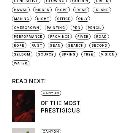
GENERATIVE
GLOWING
GOLDEN
GREEN
HAWAII
HIDDEN
HOPE
IDEAS
ISLAND
MAKING
NIGHT
OFFICE
ONLY
OVERGROWN
PAINTING
PEN
PENCIL
PERFORMANCE
PROVINCE
RIVER
ROAD
ROPE
RUST
SEAN
SEARCH
SECOND
SELDOM
SOURCE
SPRING
TREE
VISION
WATER
READ NEXT:
CANYON
OF THE MOST
PRESTIGIOUS
CANYON