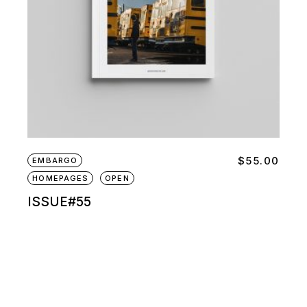
$
55.00
EMBARGO
HOMEPAGES
OPEN
ISSUE#55