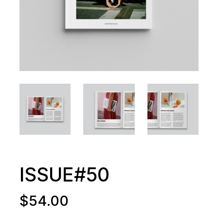
ISSUE#50
$
54.00