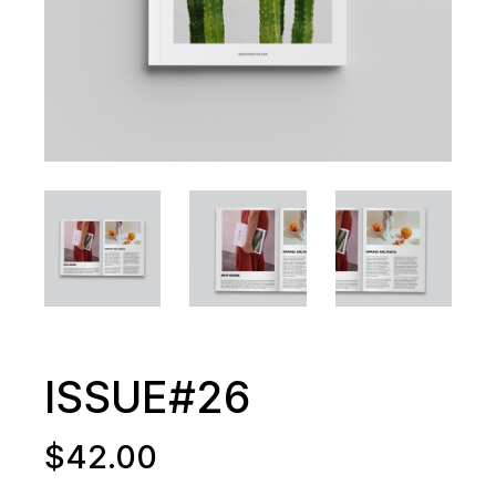
ISSUE#26
$
42.00