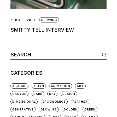
APR 3, 2020
GLOWING
SMITTY TELL INTERVIEW
CATEGORIES
ABACUS
ALTYN
ANIMATION
ART
CANYON
DARK
DAY
DESIGN
DIMENSIONAL
ERGONOMICS
FEATHER
GENERATIVE
GLOWING
GOLDEN
GREEN