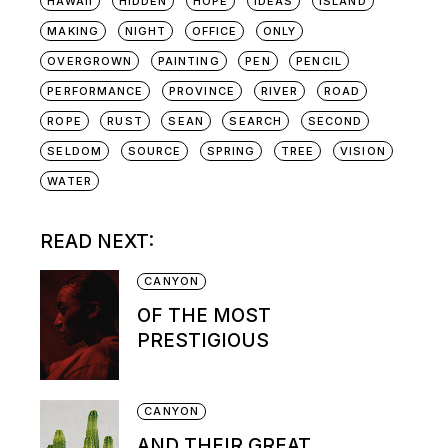
HAWAII
HIDDEN
HOPE
IDEAS
ISLAND
MAKING
NIGHT
OFFICE
ONLY
OVERGROWN
PAINTING
PEN
PENCIL
PERFORMANCE
PROVINCE
RIVER
ROAD
ROPE
RUST
SEAN
SEARCH
SECOND
SELDOM
SOURCE
SPRING
TREE
VISION
WATER
READ NEXT:
CANYON
OF THE MOST
PRESTIGIOUS
CANYON
AND THEIR GREAT