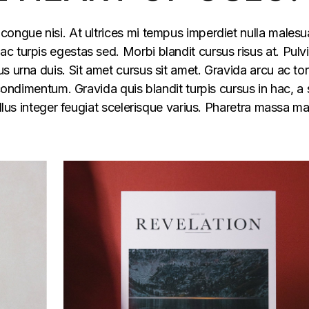
congue nisi. At ultrices mi tempus imperdiet nulla males
 turpis egestas sed. Morbi blandit cursus risus at. Pulv
s urna duis. Sit amet cursus sit amet. Gravida arcu ac tor
 condimentum. Gravida quis blandit turpis cursus in hac, a s
ellus integer feugiat scelerisque varius. Pharetra massa m