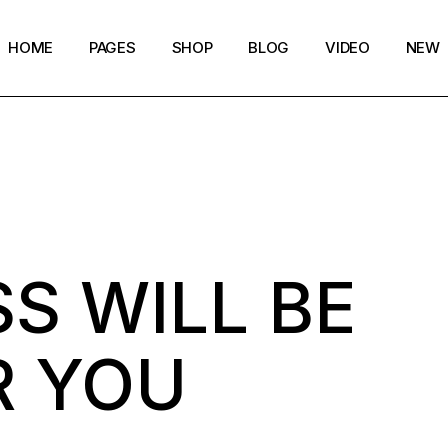
HOME
PAGES
SHOP
BLOG
VIDEO
NEW
Main Home
Our Story
Shop List
Blog layouts
Creative Magazine
About Me
Shop Single
Archive pages
Minimalistic Magazine
Our Team
Shop Layouts
Post types
Lifestyle Blog
Magazine Shop
Shop Pages
S WILL BE
Compact Posts
Blog Archive
Magazine Grid
Get in Touch
R YOU
Arts & Book Magazine
FAQ Page
Horizontal Slider Posts
Landing