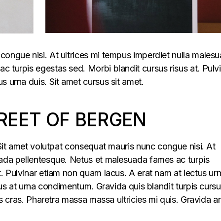
congue nisi. At ultrices mi tempus imperdiet nulla males
 turpis egestas sed. Morbi blandit cursus risus at. Pulv
s urna duis. Sit amet cursus sit amet.
REET OF BERGEN
. Sit amet volutpat consequat mauris nunc congue nisi. At
uada pellentesque. Netus et malesuada fames ac turpis
t. Pulvinar etiam non quam lacus. A erat nam at lectus ur
llus at urna condimentum. Gravida quis blandit turpis cursu
lus cras. Pharetra massa massa ultricies mi quis. Gravida a