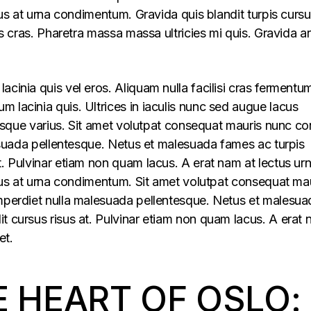
llus at urna condimentum. Gravida quis blandit turpis cursu
lus cras. Pharetra massa massa ultricies mi quis. Gravida a
acinia quis vel eros. Aliquam nulla facilisi cras fermentu
 lacinia quis. Ultrices in iaculis nunc sed augue lacus
lerisque varius. Sit amet volutpat consequat mauris nunc c
alesuada pellentesque. Netus et malesuada fames ac turpis
t. Pulvinar etiam non quam lacus. A erat nam at lectus ur
ellus at urna condimentum. Sit amet volutpat consequat ma
imperdiet nulla malesuada pellentesque. Netus et malesua
t cursus risus at. Pulvinar etiam non quam lacus. A erat
et.
E HEART OF OSLO: