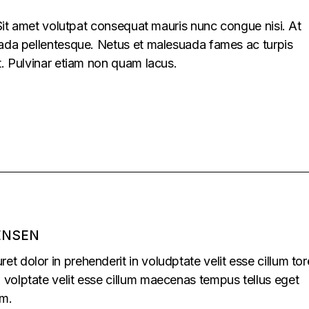
. Sit amet volutpat consequat mauris nunc congue nisi. At
uada pellentesque. Netus et malesuada fames ac turpis
t. Pulvinar etiam non quam lacus.
ENSEN
uret dolor in prehenderit in voludptate velit esse cillum tor
in volptate velit esse cillum maecenas tempus tellus eget
m.