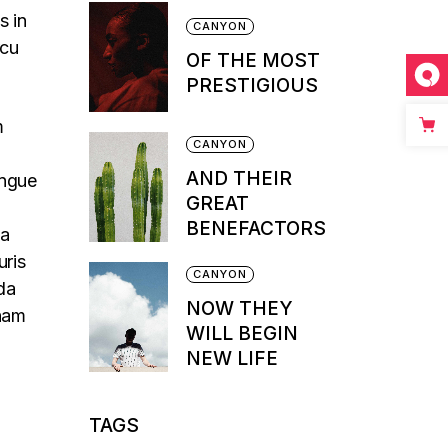
s in
CANYON
rcu
OF THE MOST
PRESTIGIOUS
m
CANYON
AND THEIR
ongue
GREAT
BENEFACTORS
na
uris
CANYON
da
NOW THEY
 nam
WILL BEGIN
NEW LIFE
TAGS