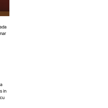
uada
inar
na
s in
rcu