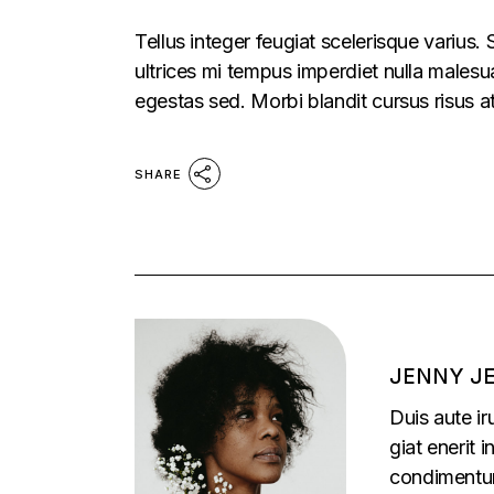
Tellus integer feugiat scelerisque varius
ultrices mi tempus imperdiet nulla males
egestas sed. Morbi blandit cursus risus a
SHARE
JENNY J
Duis aute ir
giat enerit 
condimentu