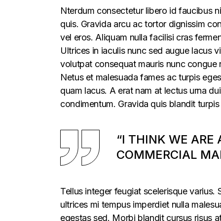
Nterdum consectetur libero id faucibus ni
quis. Gravida arcu ac tortor dignissim con
vel eros. Aliquam nulla facilisi cras fer
Ultrices in iaculis nunc sed augue lacus vi
volutpat consequat mauris nunc congue nis
Netus et malesuada fames ac turpis egesta
quam lacus. A erat nam at lectus urna duis
condimentum. Gravida quis blandit turpis 
“I THINK WE ARE
COMMERCIAL MAR
Tellus integer feugiat scelerisque varius
ultrices mi tempus imperdiet nulla males
egestas sed. Morbi blandit cursus risus a