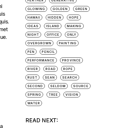
FEATHER
GENERATIVE
mi
GLOWING
GOLDEN
GREEN
uis
HAWAII
HIDDEN
HOPE
quis.
IDEAS
ISLAND
MAKING
amet
NIGHT
OFFICE
ONLY
que.
OVERGROWN
PAINTING
PEN
PENCIL
PERFORMANCE
PROVINCE
RIVER
ROAD
ROPE
RUST
SEAN
SEARCH
SECOND
SELDOM
SOURCE
SPRING
TREE
VISION
WATER
READ NEXT:
na