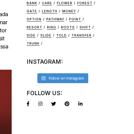
BANK
CARE
FLOWER
FOREST
GATE
LENGTH
MONEY
uada
OPTION
PATHWAY
POINT
inar
RESORT
RING
ROOTS
SHIFT
tor
SIDE
SLIDE
TOLD
TRANSFER
it
TRUNK
assa
INSTAGRAM:
Follow on Instagram
FOLLOW US: