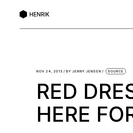
NOV 24, 2013
BY
JENNY JENSEN
SOURCE
RED DRES
HERE FO