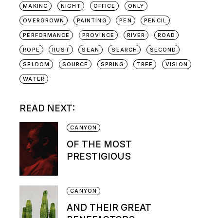
MAKING
NIGHT
OFFICE
ONLY
OVERGROWN
PAINTING
PEN
PENCIL
PERFORMANCE
PROVINCE
RIVER
ROAD
ROPE
RUST
SEAN
SEARCH
SECOND
SELDOM
SOURCE
SPRING
TREE
VISION
WATER
READ NEXT:
CANYON
OF THE MOST
PRESTIGIOUS
CANYON
AND THEIR GREAT