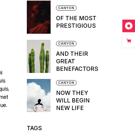
CANYON
OF THE MOST
PRESTIGIOUS
CANYON
AND THEIR
GREAT
BENEFACTORS
mi
uis
CANYON
quis.
NOW THEY
amet
WILL BEGIN
que.
NEW LIFE
TAGS