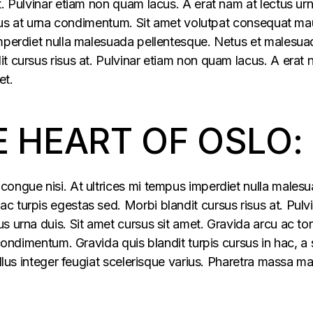
t. Pulvinar etiam non quam lacus. A erat nam at lectus ur
ellus at urna condimentum. Sit amet volutpat consequat ma
imperdiet nulla malesuada pellentesque. Netus et malesua
t cursus risus at. Pulvinar etiam non quam lacus. A erat
et.
E HEART OF OSLO:
congue nisi. At ultrices mi tempus imperdiet nulla males
 turpis egestas sed. Morbi blandit cursus risus at. Pulv
s urna duis. Sit amet cursus sit amet. Gravida arcu ac tor
 condimentum. Gravida quis blandit turpis cursus in hac, a s
ellus integer feugiat scelerisque varius. Pharetra massa m