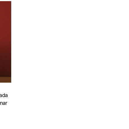
uada
inar