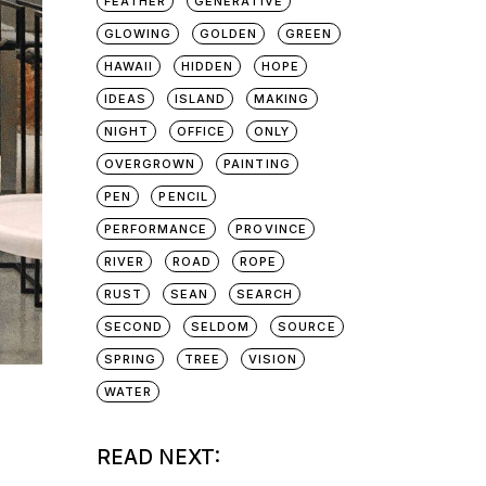
FEATHER
GENERATIVE
GLOWING
GOLDEN
GREEN
HAWAII
HIDDEN
HOPE
IDEAS
ISLAND
MAKING
NIGHT
OFFICE
ONLY
OVERGROWN
PAINTING
PEN
PENCIL
PERFORMANCE
PROVINCE
RIVER
ROAD
ROPE
RUST
SEAN
SEARCH
SECOND
SELDOM
SOURCE
SPRING
TREE
VISION
WATER
READ NEXT: