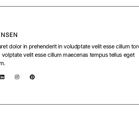
ENSEN
uret dolor in prehenderit in voludptate velit esse cillum tor
in volptate velit esse cillum maecenas tempus tellus eget
m.