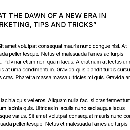
 AT THE DAWN OF A NEW ERA IN
KETING, TIPS AND TRICKS”
. Sit amet volutpat consequat mauris nunc congue nisi. At
uada pellentesque. Netus et malesuada fames ac turpis
t. Pulvinar etiam non quam lacus. A erat nam at lectus ur
llus at urna condimentum. Gravida quis blandit turpis cursu
lus cras. Pharetra massa massa ultricies mi quis. Gravida a
acinia quis vel eros. Aliquam nulla facilisi cras fermentu
 lacinia quis. Ultrices in iaculis nunc sed augue lacus
lerisque varius. Sit amet volutpat consequat mauris nunc c
alesuada pellentesque. Netus et malesuada fames ac turpis