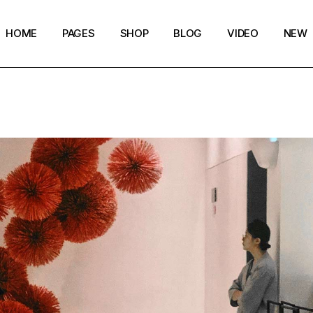
HOME
PAGES
SHOP
BLOG
VIDEO
NEW
Main Home
Our Story
Shop List
Blog layouts
Creative Magazine
About Me
Shop Single
Archive pages
Minimalistic Magazine
Our Team
Shop Layouts
Post types
Lifestyle Blog
Magazine Shop
Shop Pages
Compact Posts
Blog Archive
Magazine Grid
Get in Touch
Arts & Book Magazine
FAQ Page
Horizontal Slider Posts
Landing