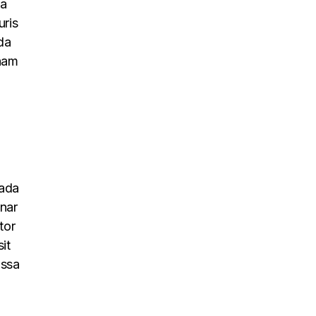
na
uris
da
 nam
uada
inar
tor
it
assa