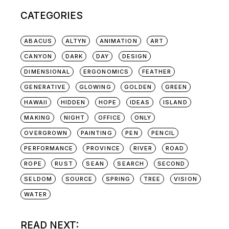
CATEGORIES
ABACUS
ALTYN
ANIMATION
ART
CANYON
DARK
DAY
DESIGN
DIMENSIONAL
ERGONOMICS
FEATHER
GENERATIVE
GLOWING
GOLDEN
GREEN
HAWAII
HIDDEN
HOPE
IDEAS
ISLAND
MAKING
NIGHT
OFFICE
ONLY
OVERGROWN
PAINTING
PEN
PENCIL
PERFORMANCE
PROVINCE
RIVER
ROAD
ROPE
RUST
SEAN
SEARCH
SECOND
SELDOM
SOURCE
SPRING
TREE
VISION
WATER
READ NEXT: