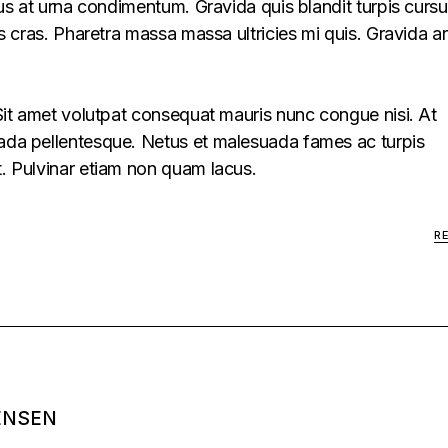
llus at urna condimentum. Gravida quis blandit turpis cursu
lus cras. Pharetra massa massa ultricies mi quis. Gravida a
. Sit amet volutpat consequat mauris nunc congue nisi. At
uada pellentesque. Netus et malesuada fames ac turpis
t. Pulvinar etiam non quam lacus.
R
ENSEN