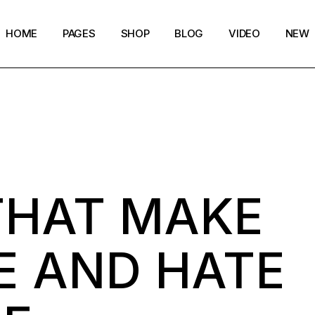
HOME
PAGES
SHOP
BLOG
VIDEO
NEW
Main Home
Our Story
Shop List
Blog layouts
Creative Magazine
About Me
Shop Single
Archive pages
Minimalistic Magazine
Our Team
Shop Layouts
Post types
Lifestyle Blog
Magazine Shop
Shop Pages
THAT MAKE
Compact Posts
Blog Archive
Magazine Grid
Get in Touch
E AND HATE
Arts & Book Magazine
FAQ Page
Horizontal Slider Posts
Landing