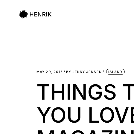
HENRIK
MAY 29, 2018
BY
JENNY JENSEN
ISLAND
THINGS 
YOU LOV