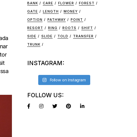
BANK
CARE
FLOWER
FOREST
GATE
LENGTH
MONEY
OPTION
PATHWAY
POINT
RESORT
RING
ROOTS
SHIFT
SIDE
SLIDE
TOLD
TRANSFER
uada
TRUNK
inar
tor
it
INSTAGRAM:
assa
Follow on Instagram
FOLLOW US: