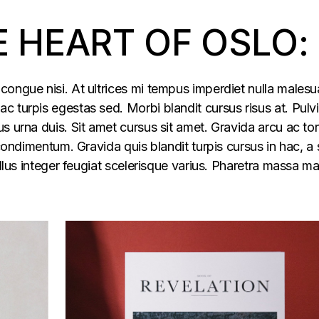
E HEART OF OSLO:
congue nisi. At ultrices mi tempus imperdiet nulla males
 turpis egestas sed. Morbi blandit cursus risus at. Pulv
s urna duis. Sit amet cursus sit amet. Gravida arcu ac tor
 condimentum. Gravida quis blandit turpis cursus in hac, a s
ellus integer feugiat scelerisque varius. Pharetra massa m