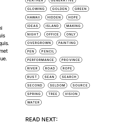
FEATHER
GENERATIVE
GLOWING
GOLDEN
GREEN
HAWAII
HIDDEN
HOPE
IDEAS
ISLAND
MAKING
mi
NIGHT
OFFICE
ONLY
uis
quis.
OVERGROWN
PAINTING
amet
PEN
PENCIL
que.
PERFORMANCE
PROVINCE
RIVER
ROAD
ROPE
RUST
SEAN
SEARCH
SECOND
SELDOM
SOURCE
SPRING
TREE
VISION
WATER
READ NEXT: