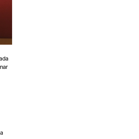
uada
inar
na