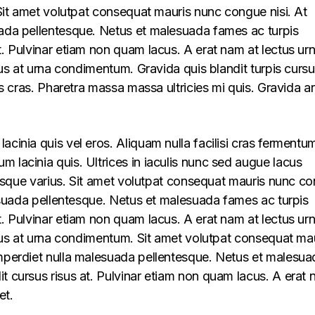
. Sit amet volutpat consequat mauris nunc congue nisi. At
uada pellentesque. Netus et malesuada fames ac turpis
t. Pulvinar etiam non quam lacus. A erat nam at lectus ur
llus at urna condimentum. Gravida quis blandit turpis cursu
lus cras. Pharetra massa massa ultricies mi quis. Gravida a
acinia quis vel eros. Aliquam nulla facilisi cras fermentu
 lacinia quis. Ultrices in iaculis nunc sed augue lacus
lerisque varius. Sit amet volutpat consequat mauris nunc c
alesuada pellentesque. Netus et malesuada fames ac turpis
t. Pulvinar etiam non quam lacus. A erat nam at lectus ur
ellus at urna condimentum. Sit amet volutpat consequat ma
imperdiet nulla malesuada pellentesque. Netus et malesua
t cursus risus at. Pulvinar etiam non quam lacus. A erat
et.