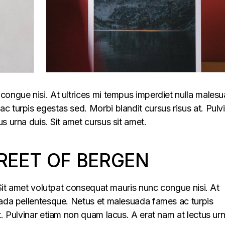
congue nisi. At ultrices mi tempus imperdiet nulla males
 turpis egestas sed. Morbi blandit cursus risus at. Pulv
s urna duis. Sit amet cursus sit amet.
REET OF BERGEN
. Sit amet volutpat consequat mauris nunc congue nisi. At
uada pellentesque. Netus et malesuada fames ac turpis
t. Pulvinar etiam non quam lacus. A erat nam at lectus ur