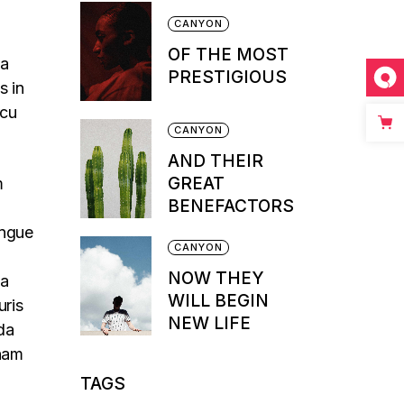
CANYON
OF THE MOST
na
PRESTIGIOUS
s in
rcu
CANYON
AND THEIR
GREAT
m
BENEFACTORS
ongue
CANYON
NOW THEY
na
WILL BEGIN
uris
NEW LIFE
da
 nam
TAGS