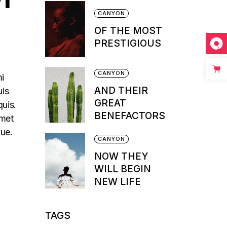
CANYON
OF THE MOST
PRESTIGIOUS
CANYON
mi
AND THEIR
uis
GREAT
quis.
BENEFACTORS
amet
que.
CANYON
NOW THEY
WILL BEGIN
NEW LIFE
TAGS