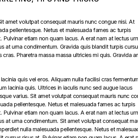
. Sit amet volutpat consequat mauris nunc congue nisi. At
uada pellentesque. Netus et malesuada fames ac turpis
t. Pulvinar etiam non quam lacus. A erat nam at lectus ur
llus at urna condimentum. Gravida quis blandit turpis cursu
lus cras. Pharetra massa massa ultricies mi quis. Gravida a
acinia quis vel eros. Aliquam nulla facilisi cras fermentu
 lacinia quis. Ultrices in iaculis nunc sed augue lacus
lerisque varius. Sit amet volutpat consequat mauris nunc c
alesuada pellentesque. Netus et malesuada fames ac turpis
t. Pulvinar etiam non quam lacus. A erat nam at lectus ur
ellus at urna condimentum. Sit amet volutpat consequat ma
imperdiet nulla malesuada pellentesque. Netus et malesua
t cursus risus at. Pulvinar etiam non quam lacus. A erat