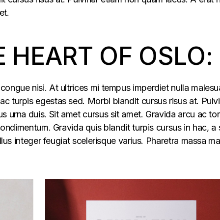
et.
E HEART OF OSLO:
congue nisi. At ultrices mi tempus imperdiet nulla males
 turpis egestas sed. Morbi blandit cursus risus at. Pulv
s urna duis. Sit amet cursus sit amet. Gravida arcu ac tor
 condimentum. Gravida quis blandit turpis cursus in hac, a s
ellus integer feugiat scelerisque varius. Pharetra massa m