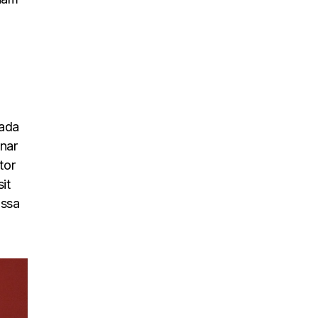
uada
inar
tor
it
assa