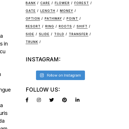
BANK
CARE
FLOWER
FOREST
GATE
LENGTH
MONEY
OPTION
PATHWAY
POINT
RESORT
RING
ROOTS
SHIFT
SIDE
SLIDE
TOLD
TRANSFER
na
TRUNK
s in
rcu
INSTAGRAM:
m
Follow on Instagram
FOLLOW US:
ongue
na
uris
da
 nam