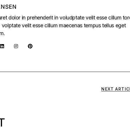
ENSEN
uret dolor in prehenderit in voludptate velit esse cillum tor
in volptate velit esse cillum maecenas tempus tellus eget
m.
NEXT ARTIC
T