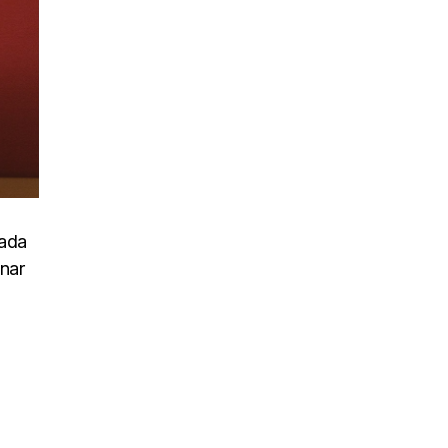
uada
inar