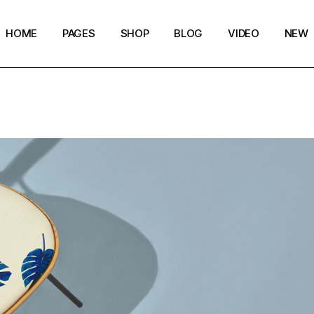
HOME
PAGES
SHOP
BLOG
VIDEO
NEW
Main Home
Our Story
Shop List
Blog layouts
Creative Magazine
About Me
Shop Single
Archive pages
Minimalistic Magazine
Our Team
Shop Layouts
Post types
Lifestyle Blog
Magazine Shop
Shop Pages
Compact Posts
Blog Archive
Magazine Grid
Get in Touch
Arts & Book Magazine
FAQ Page
Horizontal Slider Posts
Landing