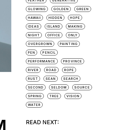
FEATHER
GENERATIVE
GLOWING
GOLDEN
GREEN
HAWAII
HIDDEN
HOPE
IDEAS
ISLAND
MAKING
NIGHT
OFFICE
ONLY
OVERGROWN
PAINTING
PEN
PENCIL
PERFORMANCE
PROVINCE
RIVER
ROAD
ROPE
RUST
SEAN
SEARCH
SECOND
SELDOM
SOURCE
SPRING
TREE
VISION
WATER
M
READ NEXT: