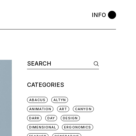
INFO
CATEGORIES
ABACUS
ALTYN
ANIMATION
ART
CANYON
DARK
DAY
DESIGN
DIMENSIONAL
ERGONOMICS