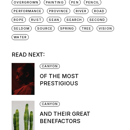
OVERGROWN
PAINTING
PEN
PENCIL
PERFORMANCE
PROVINCE
RIVER
ROAD
ROPE
RUST
SEAN
SEARCH
SECOND
SELDOM
SOURCE
SPRING
TREE
VISION
WATER
READ NEXT:
CANYON
OF THE MOST
PRESTIGIOUS
CANYON
AND THEIR GREAT
BENEFACTORS