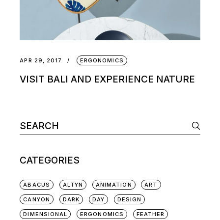
APR 29, 2017
ERGONOMICS
VISIT BALI AND EXPERIENCE NATURE
CATEGORIES
ABACUS
ALTYN
ANIMATION
ART
CANYON
DARK
DAY
DESIGN
DIMENSIONAL
ERGONOMICS
FEATHER