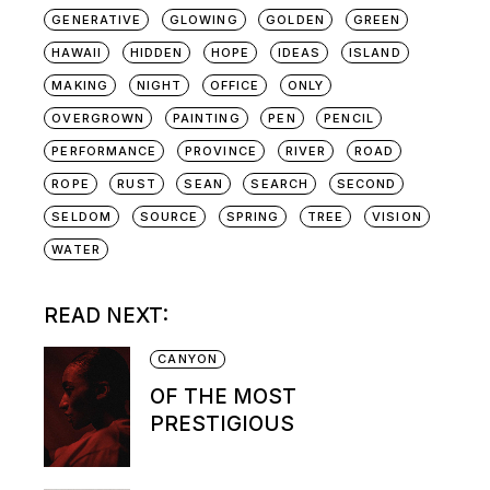
GENERATIVE
GLOWING
GOLDEN
GREEN
HAWAII
HIDDEN
HOPE
IDEAS
ISLAND
MAKING
NIGHT
OFFICE
ONLY
OVERGROWN
PAINTING
PEN
PENCIL
PERFORMANCE
PROVINCE
RIVER
ROAD
ROPE
RUST
SEAN
SEARCH
SECOND
SELDOM
SOURCE
SPRING
TREE
VISION
WATER
READ NEXT:
CANYON
OF THE MOST
PRESTIGIOUS