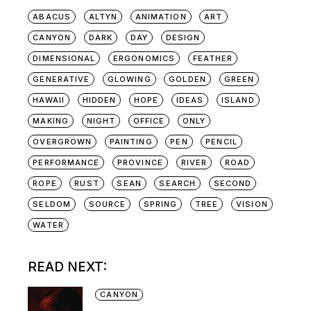
ABACUS
ALTYN
ANIMATION
ART
CANYON
DARK
DAY
DESIGN
DIMENSIONAL
ERGONOMICS
FEATHER
GENERATIVE
GLOWING
GOLDEN
GREEN
HAWAII
HIDDEN
HOPE
IDEAS
ISLAND
MAKING
NIGHT
OFFICE
ONLY
OVERGROWN
PAINTING
PEN
PENCIL
PERFORMANCE
PROVINCE
RIVER
ROAD
ROPE
RUST
SEAN
SEARCH
SECOND
SELDOM
SOURCE
SPRING
TREE
VISION
WATER
READ NEXT:
CANYON