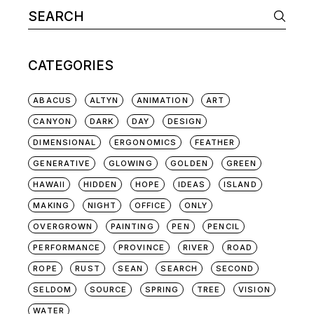
CATEGORIES
ABACUS
ALTYN
ANIMATION
ART
CANYON
DARK
DAY
DESIGN
DIMENSIONAL
ERGONOMICS
FEATHER
GENERATIVE
GLOWING
GOLDEN
GREEN
HAWAII
HIDDEN
HOPE
IDEAS
ISLAND
MAKING
NIGHT
OFFICE
ONLY
OVERGROWN
PAINTING
PEN
PENCIL
PERFORMANCE
PROVINCE
RIVER
ROAD
ROPE
RUST
SEAN
SEARCH
SECOND
SELDOM
SOURCE
SPRING
TREE
VISION
WATER