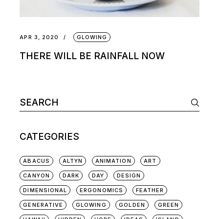
APR 3, 2020
GLOWING
THERE WILL BE RAINFALL NOW
CATEGORIES
ABACUS
ALTYN
ANIMATION
ART
CANYON
DARK
DAY
DESIGN
DIMENSIONAL
ERGONOMICS
FEATHER
GENERATIVE
GLOWING
GOLDEN
GREEN