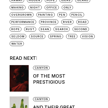
HAWAII
HIDDEN
HOPE
IDEAS
ISLAND
MAKING
NIGHT
OFFICE
ONLY
OVERGROWN
PAINTING
PEN
PENCIL
PERFORMANCE
PROVINCE
RIVER
ROAD
ROPE
RUST
SEAN
SEARCH
SECOND
SELDOM
SOURCE
SPRING
TREE
VISION
WATER
READ NEXT:
CANYON
OF THE MOST
PRESTIGIOUS
CANYON
AND THEIR GREAT