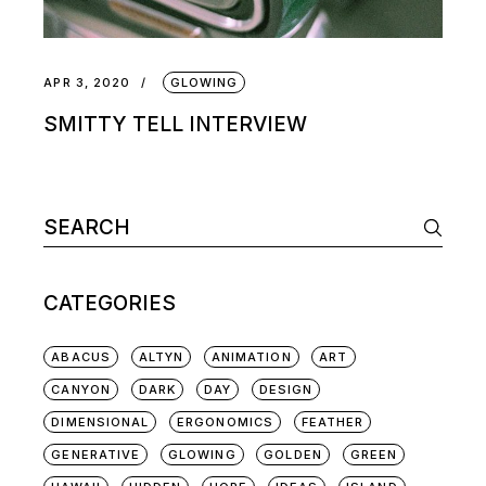
APR 3, 2020
GLOWING
SMITTY TELL INTERVIEW
CATEGORIES
ABACUS
ALTYN
ANIMATION
ART
CANYON
DARK
DAY
DESIGN
DIMENSIONAL
ERGONOMICS
FEATHER
GENERATIVE
GLOWING
GOLDEN
GREEN