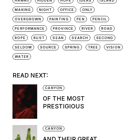
HAWAII
HIDDEN
HOPE
IDEAS
ISLAND
MAKING
NIGHT
OFFICE
ONLY
OVERGROWN
PAINTING
PEN
PENCIL
PERFORMANCE
PROVINCE
RIVER
ROAD
ROPE
RUST
SEAN
SEARCH
SECOND
SELDOM
SOURCE
SPRING
TREE
VISION
WATER
READ NEXT:
CANYON
OF THE MOST
PRESTIGIOUS
CANYON
AND THEIR GREAT