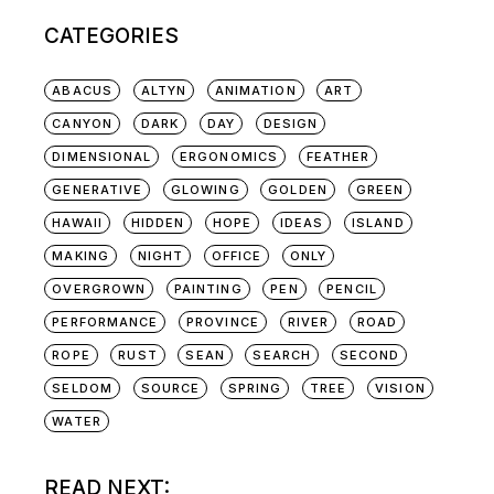
CATEGORIES
ABACUS
ALTYN
ANIMATION
ART
CANYON
DARK
DAY
DESIGN
DIMENSIONAL
ERGONOMICS
FEATHER
GENERATIVE
GLOWING
GOLDEN
GREEN
HAWAII
HIDDEN
HOPE
IDEAS
ISLAND
MAKING
NIGHT
OFFICE
ONLY
OVERGROWN
PAINTING
PEN
PENCIL
PERFORMANCE
PROVINCE
RIVER
ROAD
ROPE
RUST
SEAN
SEARCH
SECOND
SELDOM
SOURCE
SPRING
TREE
VISION
WATER
READ NEXT: