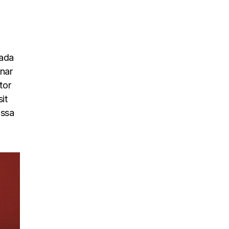
uada
inar
tor
it
assa