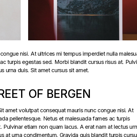
congue nisi. At ultrices mi tempus imperdiet nulla males
 turpis egestas sed. Morbi blandit cursus risus at. Pulv
s urna duis. Sit amet cursus sit amet.
REET OF BERGEN
. Sit amet volutpat consequat mauris nunc congue nisi. At
uada pellentesque. Netus et malesuada fames ac turpis
t. Pulvinar etiam non quam lacus. A erat nam at lectus ur
llus at urna condimentum. Gravida quis blandit turpis cursu