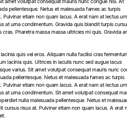
. Sit amet volutpat consequat mauris nunc congue nisi. At
uada pellentesque. Netus et malesuada fames ac turpis
t. Pulvinar etiam non quam lacus. A erat nam at lectus ur
llus at urna condimentum. Gravida quis blandit turpis cursu
lus cras. Pharetra massa massa ultricies mi quis. Gravida a
acinia quis vel eros. Aliquam nulla facilisi cras fermentu
 lacinia quis. Ultrices in iaculis nunc sed augue lacus
lerisque varius. Sit amet volutpat consequat mauris nunc c
alesuada pellentesque. Netus et malesuada fames ac turpis
t. Pulvinar etiam non quam lacus. A erat nam at lectus ur
ellus at urna condimentum. Sit amet volutpat consequat ma
imperdiet nulla malesuada pellentesque. Netus et malesua
t cursus risus at. Pulvinar etiam non quam lacus. A erat
et.