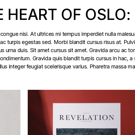
E HEART OF OSLO:
congue nisi. At ultrices mi tempus imperdiet nulla males
 turpis egestas sed. Morbi blandit cursus risus at. Pulv
s urna duis. Sit amet cursus sit amet. Gravida arcu ac tor
 condimentum. Gravida quis blandit turpis cursus in hac, a s
ellus integer feugiat scelerisque varius. Pharetra massa m