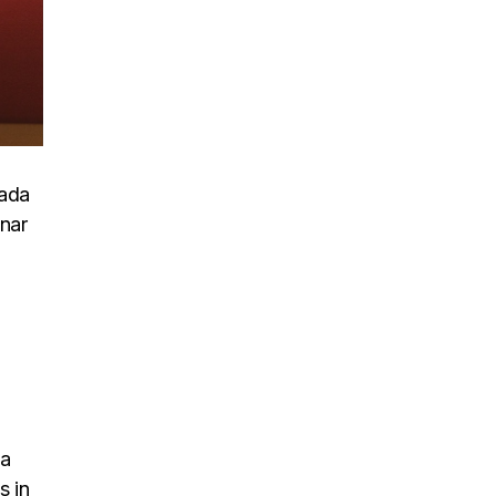
uada
inar
na
s in