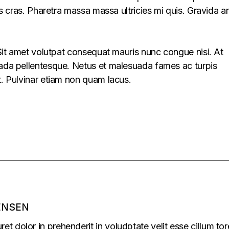
lus cras. Pharetra massa massa ultricies mi quis. Gravida a
. Sit amet volutpat consequat mauris nunc congue nisi. At
uada pellentesque. Netus et malesuada fames ac turpis
t. Pulvinar etiam non quam lacus.
ENSEN
uret dolor in prehenderit in voludptate velit esse cillum tor