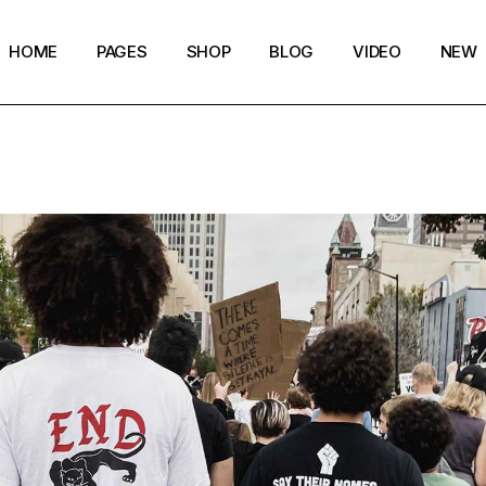
HOME
PAGES
SHOP
BLOG
VIDEO
NEW
Main Home
Our Story
Shop List
Blog layouts
Creative Magazine
About Me
Shop Single
Archive pages
Minimalistic Magazine
Our Team
Shop Layouts
Post types
Lifestyle Blog
Magazine Shop
Shop Pages
Compact Posts
Blog Archive
Magazine Grid
Get in Touch
Arts & Book Magazine
FAQ Page
Horizontal Slider Posts
Landing