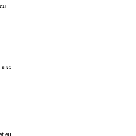
rcu
RING
et eu