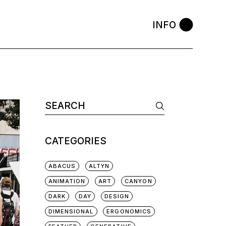
INFO
CATEGORIES
ABACUS
ALTYN
ANIMATION
ART
CANYON
DARK
DAY
DESIGN
DIMENSIONAL
ERGONOMICS