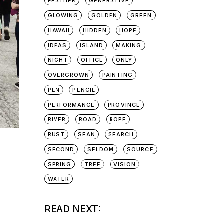
FEATHER
GENERATIVE
GLOWING
GOLDEN
GREEN
HAWAII
HIDDEN
HOPE
IDEAS
ISLAND
MAKING
NIGHT
OFFICE
ONLY
OVERGROWN
PAINTING
PEN
PENCIL
PERFORMANCE
PROVINCE
RIVER
ROAD
ROPE
RUST
SEAN
SEARCH
SECOND
SELDOM
SOURCE
SPRING
TREE
VISION
WATER
READ NEXT: