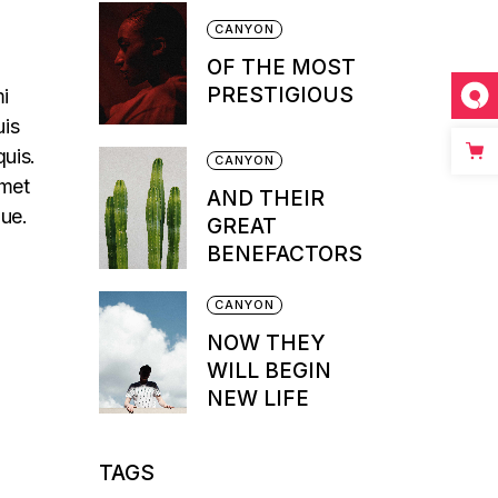
CANYON
OF THE MOST
PRESTIGIOUS
mi
uis
quis.
CANYON
amet
AND THEIR
que.
GREAT
BENEFACTORS
CANYON
NOW THEY
WILL BEGIN
NEW LIFE
TAGS